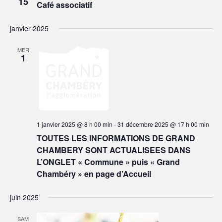
15
a
C
Café associatif
r
e
t
T
c
r
I
i
h
janvier 2025
O
o
c
e
N
n
MER
h
N
d
1
E
e
e
Z
v
e
U
u
N
t
e
E
n
s
D
É
A
1 janvier 2025 @ 8 h 00 min
-
31 décembre 2025 @ 17 h 00 min
a
T
v
TOUTES LES INFORMATIONS DE GRAND
v
E
è
CHAMBERY SONT ACTUALISEES DANS
.
n
i
L’ONGLET « Commune » puis « Grand
e
g
Chambéry » en page d’Accueil
m
a
e
juin 2025
n
t
t
i
SAM