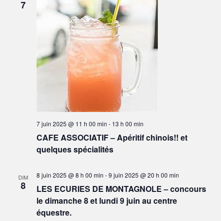
7
o
n
d
e
v
u
e
s
7 juin 2025 @ 11 h 00 min
-
13 h 00 min
É
CAFE ASSOCIATIF – Apéritif chinois!! et
v
quelques spécialités
è
n
8 juin 2025 @ 8 h 00 min
-
9 juin 2025 @ 20 h 00 min
DIM
8
e
LES ECURIES DE MONTAGNOLE – concours
m
le dimanche 8 et lundi 9 juin au centre
équestre.
e