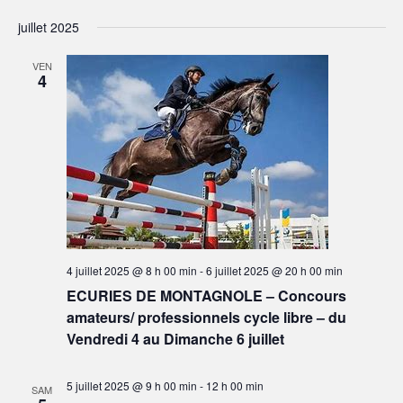
n
juillet 2025
t
VEN
s
4
4 juillet 2025 @ 8 h 00 min
-
6 juillet 2025 @ 20 h 00 min
ECURIES DE MONTAGNOLE – Concours
amateurs/ professionnels cycle libre – du
Vendredi 4 au Dimanche 6 juillet
5 juillet 2025 @ 9 h 00 min
-
12 h 00 min
SAM