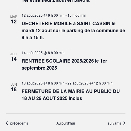
12 août 2025 @ 9 h 00 min
-
15 h 00 min
MAR
12
DECHETERIE MOBILE à SAINT CASSIN le
mardi 12 août sur le parking de la commune de
9 h à 15 h.
14 août 2025 @ 8 h 00 min
JEU
14
RENTREE SCOLAIRE 2025/2026 le 1er
septembre 2025
18 août 2025 @ 8 h 00 min
-
29 août 2025 @ 12 h 00 min
LUN
18
FERMETURE DE LA MAIRIE AU PUBLIC DU
18 AU 29 AOUT 2025 inclus
Évènements
Évènements
précédents
Aujourd’hui
suivants