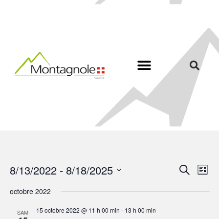
R
N
8/13/2022
 - 
8/18/2025
R
L
a
e
e
S
i
v
c
octobre 2022
É
c
s
i
h
L
t
g
h
15 octobre 2022 @ 11 h 00 min
-
13 h 00 min
E
e
SAM
e