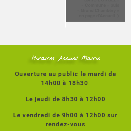
g
« Commune » puis
a
« Grand Chambéry »
t
en page d’Accueil
i
o
n
É
v
è
Horaires Accueil Mairie
n
e
m
Ouverture au public le mardi de
e
14h00 à 18h30
n
t
Le jeudi de 8h30 à 12h00
Le vendredi de 9h00 à 12h00 sur
rendez-vous