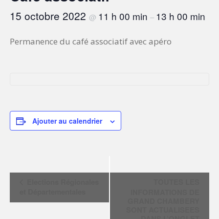
15 octobre 2022
11 h 00 min
13 h 00 min
@
–
Permanence du café associatif avec apéro
Ajouter au calendrier
N
Elections Régionales
TOUTES LES
a
et Départementales
INFORMATIONS DE
v
GRAND CHAMBERY
i
SONT ACTUALISEES
DANS L’ONGLET