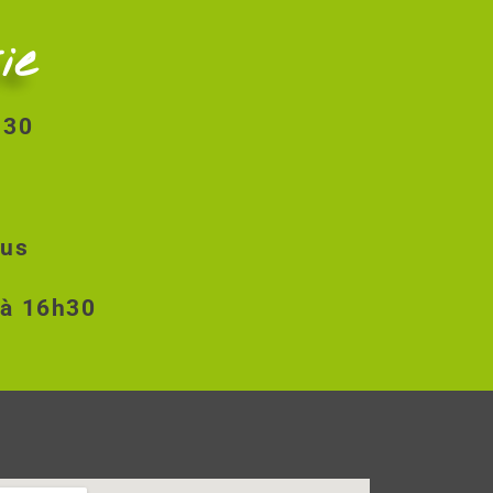
ie
8h30
ous
 à 16h30