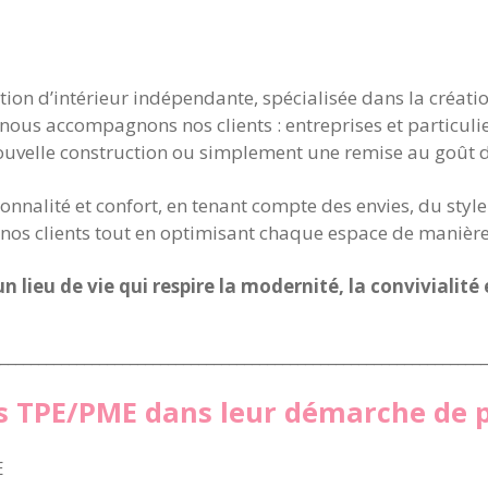
ion d’intérieur indépendante, spécialisée dans la créatio
ous accompagnons nos clients : entreprises et particulie
nouvelle construction ou simplement une remise au goût d
ionnalité et confort, en tenant compte des envies, du sty
e nos clients tout en optimisant chaque espace de maniè
n lieu de vie qui respire la modernité, la convivialité 
________________________________________________________________
s TPE/PME dans leur démarche de p
E