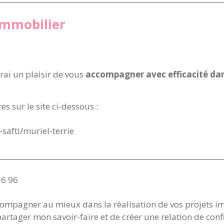
immobilier
erai un plaisir de vous
accompagner avec efficacité dan
s sur le site ci-dessous :
r-safti/muriel-terrie
________________________________________________________________
56 96
compagner au mieux dans la réalisation de vos projets im
 partager mon savoir-faire et de créer une relation de con