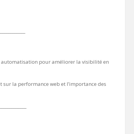
____________
automatisation pour améliorer la visibilité en
nt sur la performance web et l’importance des
_____________