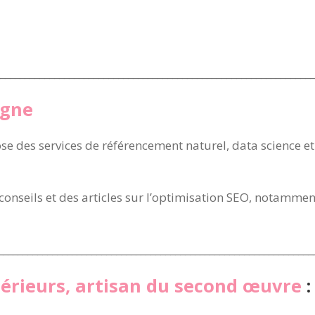
________________________________________________________________
igne
e des services de référencement naturel, data science et 
conseils et des articles sur l’optimisation SEO, notamme
________________________________________________________________
térieurs, artisan du second œuvre
: