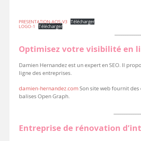
PRESENTATION-ACIS-V3
Télécharger
LOGO-1
Télécharger
____________
Optimisez votre visibilité en l
Damien Hernandez est un expert en SEO. Il propos
ligne des entreprises.
damien-hernandez.com
Son site web fournit des 
balises Open Graph.
____________
Entreprise de rénovation d’in