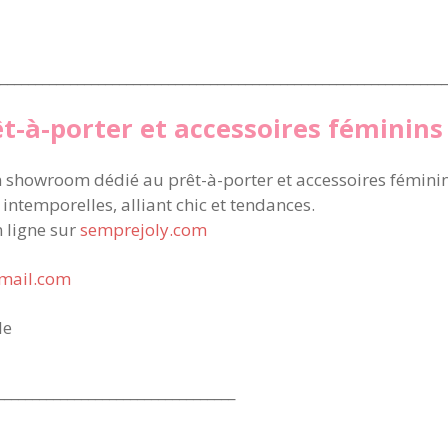
________________________________________________________________
t-à-porter et accessoires féminin
n showroom dédié au prêt-à-porter et accessoires fémin
s intemporelles, alliant chic et tendances.
 ligne sur
semprejoly.com
mail.com
le
__________________________________