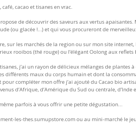
café, cacao et tisanes en vrac.
propose de découvrir des saveurs aux vertus apaisantes.
haude (ou glacée !…) et qui vous procureront de merveille
 sur les marchés de la region ou sur mon site internet,
érieux rooibos (thé rouge) ou l’élégant Oolong aux reflets
 tisanes, j’ai un rayon de délicieux mélanges de plantes à
 les différents maux du corps humain et dont la consom
our compléter mon offre j’ai ajouté du Cacao bio artisa
enus d’Afrique, d’Amérique du Sud ou centrale, d’Inde e
t même parfois à vous offrir une petite dégustation…
ivement-les-thes.sumupstore.com ou au mini-marché le jeu