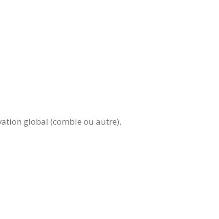
ation global (comble ou autre).
________________________________________________________________