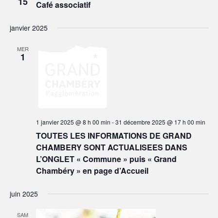
15
a
C
Café associatif
r
e
t
T
c
r
I
i
h
janvier 2025
O
o
c
e
N
n
MER
h
N
d
1
E
e
e
Z
v
e
U
u
N
t
e
E
n
s
D
É
A
1 janvier 2025 @ 8 h 00 min
-
31 décembre 2025 @ 17 h 00 min
a
T
v
TOUTES LES INFORMATIONS DE GRAND
v
E
è
CHAMBERY SONT ACTUALISEES DANS
.
n
i
L’ONGLET « Commune » puis « Grand
e
g
Chambéry » en page d’Accueil
m
a
e
juin 2025
n
t
t
i
SAM