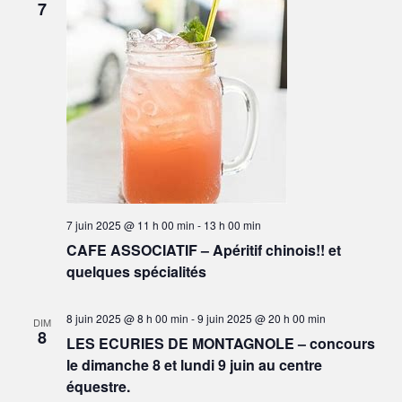
7
o
n
d
e
v
u
e
s
7 juin 2025 @ 11 h 00 min
-
13 h 00 min
É
CAFE ASSOCIATIF – Apéritif chinois!! et
v
quelques spécialités
è
n
8 juin 2025 @ 8 h 00 min
-
9 juin 2025 @ 20 h 00 min
DIM
8
e
LES ECURIES DE MONTAGNOLE – concours
m
le dimanche 8 et lundi 9 juin au centre
équestre.
e