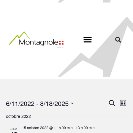
R
N
6/11/2022
 - 
8/18/2025
R
L
a
e
e
S
i
v
c
octobre 2022
É
c
s
i
h
L
t
g
h
15 octobre 2022 @ 11 h 00 min
-
13 h 00 min
E
e
SAM
e