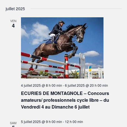
n
juillet 2025
t
VEN
s
4
4 juillet 2025 @ 8 h 00 min
-
6 juillet 2025 @ 20 h 00 min
ECURIES DE MONTAGNOLE – Concours
amateurs/ professionnels cycle libre – du
Vendredi 4 au Dimanche 6 juillet
5 juillet 2025 @ 9 h 00 min
-
12 h 00 min
SAM