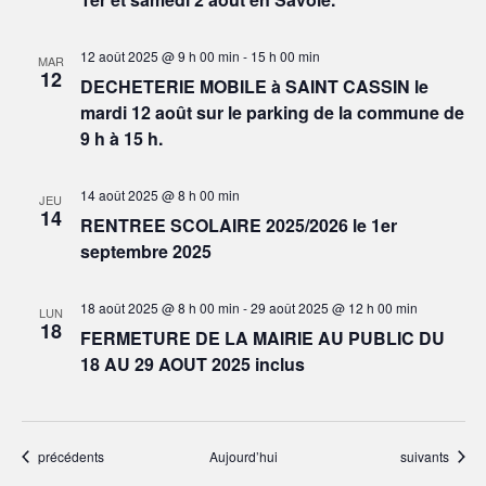
12 août 2025 @ 9 h 00 min
-
15 h 00 min
MAR
12
DECHETERIE MOBILE à SAINT CASSIN le
mardi 12 août sur le parking de la commune de
9 h à 15 h.
14 août 2025 @ 8 h 00 min
JEU
14
RENTREE SCOLAIRE 2025/2026 le 1er
septembre 2025
18 août 2025 @ 8 h 00 min
-
29 août 2025 @ 12 h 00 min
LUN
18
FERMETURE DE LA MAIRIE AU PUBLIC DU
18 AU 29 AOUT 2025 inclus
Évènements
Évènements
précédents
Aujourd’hui
suivants