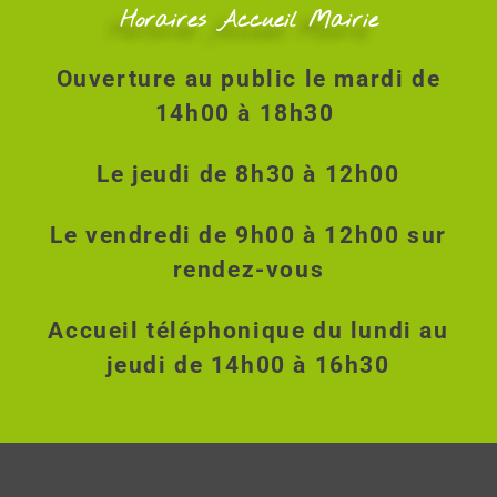
a
e
Horaires Accueil Mairie
n
t
t
i
Ouverture au public le mardi de
o
14h00 à 18h30
n
Le jeudi de 8h30 à 12h00
d
e
Le vendredi de 9h00 à 12h00 sur
v
rendez-vous
u
e
Accueil téléphonique du lundi au
s
jeudi de 14h00 à 16h30
É
v
è
n