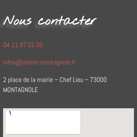
e
m
Nous contacter
e
n
t
04 11 87 01 00
s
infos@mairie-montagnole.fr
2 place de la mairie – Chef Lieu – 73000
MONTAGNOLE