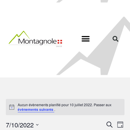
Aucun évènements planifié pour 10 juillet 2022. Passer aux
N
évènements suivants
.
o
t
R
N
7/10/2022
i
R
J
c
a