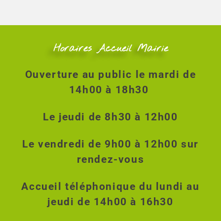
a
t
i
o
Horaires Accueil Mairie
n
É
v
Ouverture au public le mardi de
è
14h00 à 18h30
n
e
m
Le jeudi de 8h30 à 12h00
e
n
Le vendredi de 9h00 à 12h00 sur
t
rendez-vous
Accueil téléphonique du lundi au
jeudi de 14h00 à 16h30