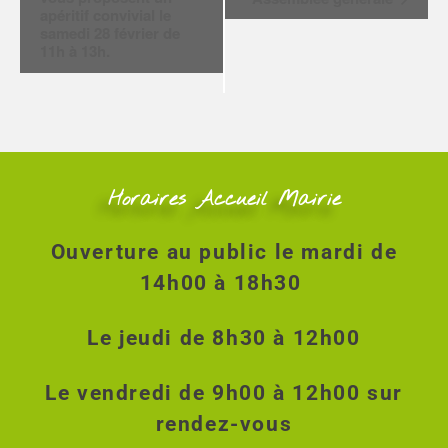
i
apéritif convivial le
samedi 28 février de
g
11h à 13h.
a
t
i
o
n
É
v
Horaires Accueil Mairie
è
n
Ouverture au public le mardi de
e
m
14h00 à 18h30
e
n
Le jeudi de 8h30 à 12h00
t
Le vendredi de 9h00 à 12h00 sur
rendez-vous