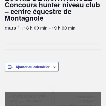
Concours hunter niveau club
– centre équestre de
Montagnole
mars 1
8 h 00 min
19 h 00 min
@
–
Ajouter au calendrier
N
CAFE ASSOCIATIF –
Association
a
Audrey et Matthieu
« ARCM73 »
v
vous proposent un
Assemblée générale