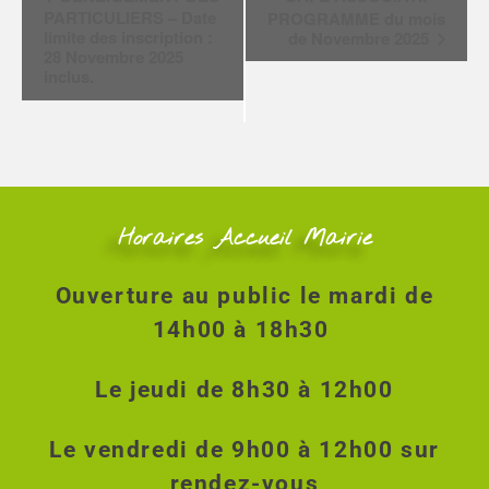
a
PARTICULIERS – Date
PROGRAMME du mois
v
limite des inscription :
de Novembre 2025
i
28 Novembre 2025
inclus.
g
a
t
i
o
n
É
Horaires Accueil Mairie
v
è
Ouverture au public le mardi de
n
e
14h00 à 18h30
m
e
Le jeudi de 8h30 à 12h00
n
t
Le vendredi de 9h00 à 12h00 sur
rendez-vous