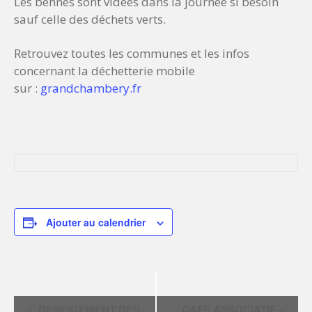
Les bennes sont vidées dans la journée si besoin
sauf celle des déchets verts.
Retrouvez toutes les communes et les infos
concernant la déchetterie mobile
sur :
grandchambery.fr
Ajouter au calendrier
N
DENEIGEMENT DES
CAFE ASSOCIATIF –