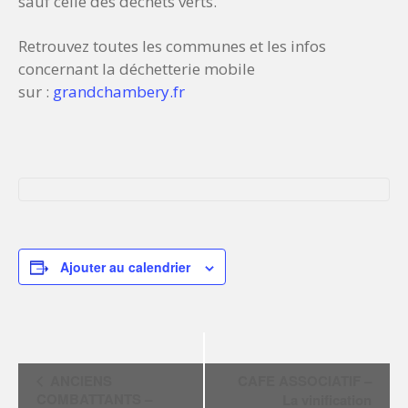
sauf celle des déchets verts.
Retrouvez toutes les communes et les infos
concernant la déchetterie mobile
sur :
grandchambery.fr
Ajouter au calendrier
N
ANCIENS
CAFE ASSOCIATIF –
a
COMBATTANTS –
La vinification