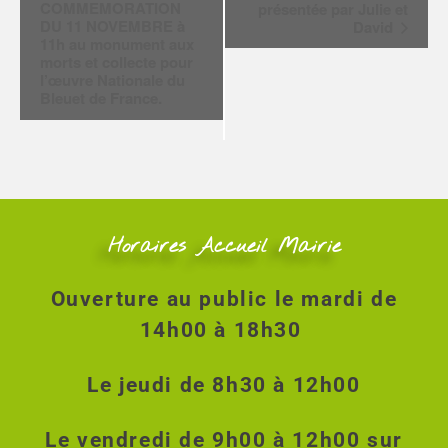
v
COMMEMORATION
présentée par Julie et
i
DU 11 NOVEMBRE à
David
11h au monument aux
g
morts et collecte pour
a
l’œuvre Nationale du
t
Bleuet de France.
i
o
n
É
v
è
Horaires Accueil Mairie
n
e
m
Ouverture au public le mardi de
e
14h00 à 18h30
n
t
Le jeudi de 8h30 à 12h00
Le vendredi de 9h00 à 12h00 sur