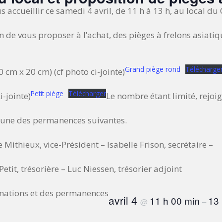
us accueillir ce samedi 4 avril, de 11 h à 13 h, au local d
de vous proposer à l’achat, des pièges à frelons asiatique
Grand piège rond
Télécharge
 cm x 20 cm) (cf photo ci-jointe)
Petit piège
Télécharger
i-jointe)
Le nombre étant limité, rejoi
hacune des permanences suivantes.
e Mithieux, vice-Président – Isabelle Frison, secrétaire –
 Petit, trésorière – Luc Niessen, trésorier adjoint
mations et des permanences
avril 4
11 h 00 min
13 
@
–