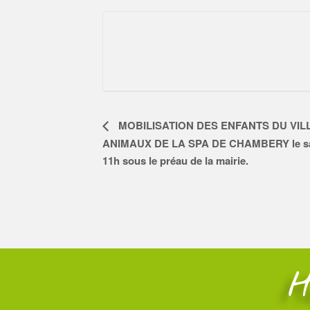
N
MOBILISATION DES ENFANTS DU VIL
a
ANIMAUX DE LA SPA DE CHAMBERY le samed
v
11h sous le préau de la mairie.
i
g
a
t
i
o
n
É
H
v
è