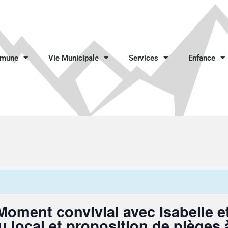
mmune
Vie Municipale
Services
Enfance
ment convivial avec Isabelle et
 au local et proposition de pièges 