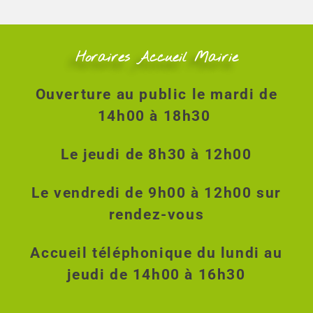
i
o
n
É
Horaires Accueil Mairie
v
è
Ouverture au public le mardi de
n
e
14h00 à 18h30
m
e
Le jeudi de 8h30 à 12h00
n
t
Le vendredi de 9h00 à 12h00 sur
rendez-vous
Accueil téléphonique du lundi au
jeudi de 14h00 à 16h30