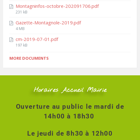
Montagninfos-octobre-202091706.pdf
231 kB
Gazette-Montagnole-2019.pdf
4 MB
cm-2019-07-01.pdf
197 kB
MORE DOCUMENTS
Horaires Accueil Mairie
Ouverture au public le mardi de
14h00 à 18h30
Le jeudi de 8h30 à 12h00