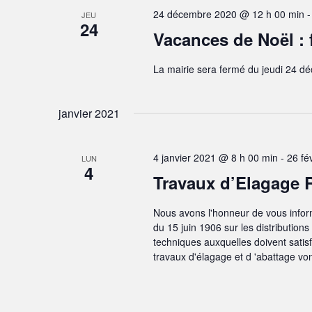
o
E
24 décembre 2020 @ 12 h 00 min
JEU
M
n
24
E
Vacances de Noël : 
d
N
T
e
La mairie sera fermé du jeudi 24 d
S
v
P
A
u
janvier 2021
R
e
M
O
s
4 janvier 2021 @ 8 h 00 min
-
26 fé
T
LUN
4
É
-
Travaux d’Elagage 
C
v
L
è
Nous avons l'honneur de vous inform
É
du 15 juin 1906 sur les distributions
.
n
techniques auxquelles doivent satisfa
e
travaux d'élagage et d 'abattage von
m
e