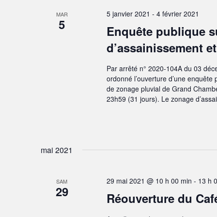
n
5 janvier 2021
-
4 février 2021
MAR
t
5
Enquête publique su
s
d’assainissement et
Par arrêté n° 2020-104A du 03 déc
ordonné l’ouverture d’une enquête p
de zonage pluvial de Grand Chambér
23h59 (31 jours). Le zonage d’assa
mai 2021
29 mai 2021 @ 10 h 00 min
-
13 h 
SAM
29
Réouverture du Caf