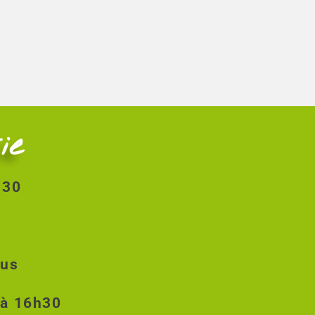
ie
8h30
ous
 à 16h30