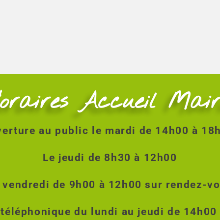
oraires Accueil Mair
erture au public le mardi de 14h00 à 1
Le jeudi de 8h30 à 12h00
 vendredi de 9h00 à 12h00 sur rendez-v
 téléphonique du lundi au jeudi de 14h00